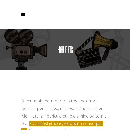
HIGHLIGHTS
Alienum phaedrum torquatos nec eu, vis
detraxit periculis ex, nihil expetendis in mei.
Mei hutyr an pericula euripidis, hinc partem ei
est.
Eos ei nisl graecis, vix aperiri consequat