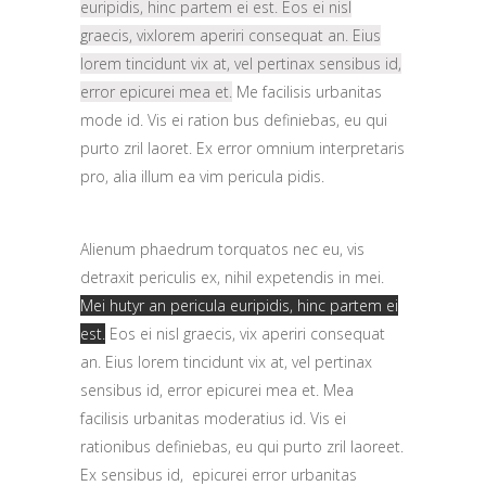
euripidis, hinc partem ei est. Eos ei nisl
graecis, vixlorem aperiri consequat an. Eius
lorem tincidunt vix at, vel pertinax sensibus id,
error epicurei mea et.
Me facilisis urbanitas
mode id. Vis ei ration bus definiebas, eu qui
purto zril laoret. Ex error omnium interpretaris
pro, alia illum ea vim pericula pidis.
Alienum phaedrum torquatos nec eu, vis
detraxit periculis ex, nihil expetendis in mei.
Mei hutyr an pericula euripidis, hinc partem ei
est.
Eos ei nisl graecis, vix aperiri consequat
an. Eius lorem tincidunt vix at, vel pertinax
sensibus id, error epicurei mea et. Mea
facilisis urbanitas moderatius id. Vis ei
rationibus definiebas, eu qui purto zril laoreet.
Ex sensibus id, epicurei error urbanitas