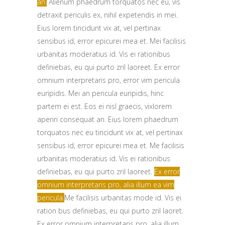
an.
Alienum phaedrum torquatos nec eu, vis
detraxit periculis ex, nihil expetendis in mei.
Eius lorem tincidunt vix at, vel pertinax
sensibus id, error epicurei mea et. Mei facilisis
urbanitas moderatius id. Vis ei rationibus
definiebas, eu qui purto zril laoreet. Ex error
omnium interpretaris pro, error vim pericula
euripidis. Mei an pericula euripidis, hinc
partem ei est.
Eos ei nisl graecis, vixlorem
aperiri consequat an.
Eius lorem phaedrum
torquatos nec eu tincidunt vix at, vel pertinax
sensibus id, error epicurei mea et. Me facilisis
urbanitas moderatius id. Vis ei rationibus
definiebas, eu qui purto zril laoreet.
Ex error
omnium interpretaris pro, alia illum ea vim
pericula.
Me facilisis urbanitas mode id. Vis ei
ration bus definiebas, eu qui purto zril laoret.
Ex error omnium interpretaris pro, alia illum