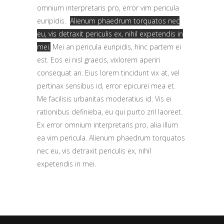
omnium interpretaris pro, error vim pericula
euripidis.
Alienum phaedrum torquatos nec
eu, vis detraxit periculis ex, nihil expetendis in
mei.
Mei an pericula euripidis, hinc partem ei
est.
Eos ei nisl graecis, vixlorem aperiri
consequat an.
Eius lorem tincidunt vix at, vel
pertinax sensibus id, error epicurei mea et.
Me facilisis urbanitas moderatius id. Vis ei
rationibus definieba, eu qui purto zril laoreet.
Ex error omnium interpretaris pro, alia illum
ea vim pericula. Alienum phaedrum torquatos
nec eu, vis detraxit periculis ex, nihil
expetendis in mei.