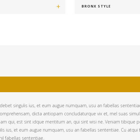
BRONX STYLE
ebet singulis ius, et eum augue numquam, usu an fabellas sententiae. 
omprehensam, dicta antiopam concludaturque vix et, mel suas simul 
qui, est sint idque mentitum an, qui sint wisi ne. Veniam tibique per
is ius, et eum augue numquam, usu an fabellas sententiae. Cu atqui
hil fabellas sententiae.