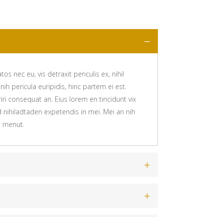
 nec eu, vis detraxit periculis ex, nihil
ih pericula euripidis, hinc partem ei est.
eriri consequat an. Eius lorem en tincidunt vix
id nihiladtaden expetendis in mei. Mei an nih
u menut.