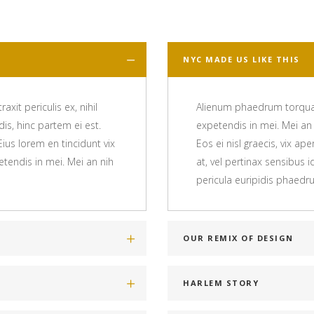
NYC MADE US LIKE THIS
it periculis ex, nihil
Alienum phaedrum torquatos
dis, hinc partem ei est.
expetendis in mei. Mei an n
 Eius lorem en tincidunt vix
Eos ei nisl graecis, vix ap
etendis in mei. Mei an nih
at, vel pertinax sensibus 
pericula euripidis phaedr
OUR REMIX OF DESIGN
HARLEM STORY